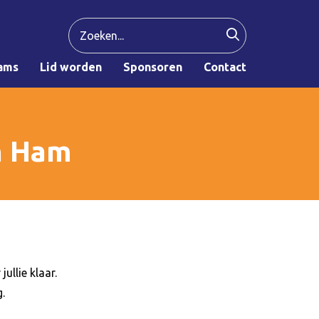
ams
Lid worden
Sponsoren
Contact
n Ham
ullie klaar.
.