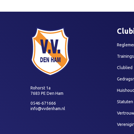
Club
Reglemen
Training
Clublied
Gedragsr
Rohorst 1a
Huishoud
7683 PE Den Ham
Statuten
0546-671666
info@vvdenham.nl
Vertrou
Verenigi