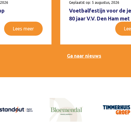
 2026
Geplaatst op: 5 augustus, 2026
op
Voetbalfestijn voor de j
80 jaar V.V. Den Ham met
Lees meer
Lee
Ga naar nieuws