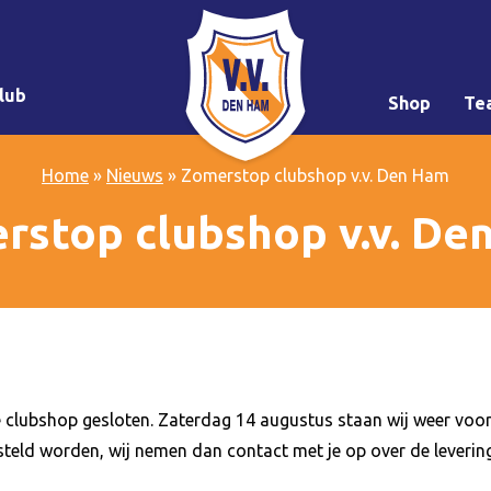
lub
Shop
Te
Home
»
Nieuws
»
Zomerstop clubshop v.v. Den Ham
rstop clubshop v.v. De
clubshop gesloten. Zaterdag 14 augustus staan wij weer voor j
eld worden, wij nemen dan contact met je op over de levering