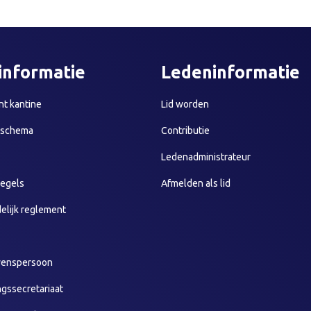
informatie
Ledeninformatie
t kantine
Lid worden
sschema
Contributie
Ledenadministrateur
egels
Afmelden als lid
elijk reglement
wenspersoon
ngssecretariaat