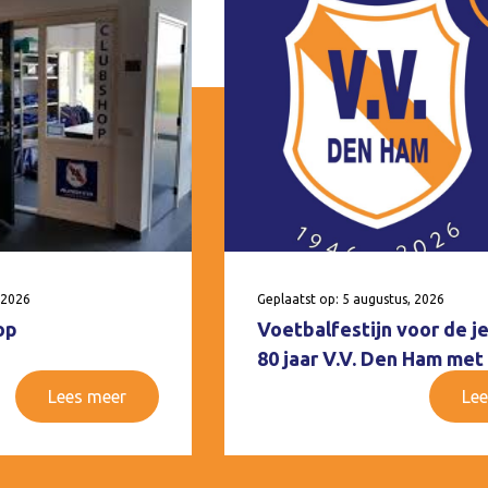
 2026
Geplaatst op: 5 augustus, 2026
op
Voetbalfestijn voor de j
80 jaar V.V. Den Ham met
Lees meer
Lee