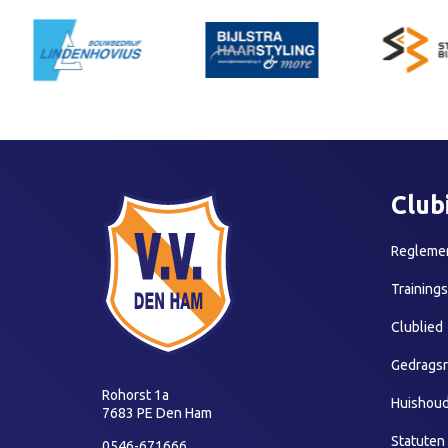
Club
Reglemen
Training
Clublied
Gedragsr
Rohorst 1a
Huishoud
7683 PE Den Ham
Statuten
0546-671666