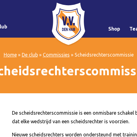
lub
Shop
Te
Home
»
De club
»
Commissies
»
Scheidsrechterscommissie
cheidsrechterscommiss
De scheidsrechterscommissie is een onmisbare schakel bi
dat elke wedstrijd van een scheidsrechter is voorzien.
Nieuwe scheidsrechters worden ondersteund met training