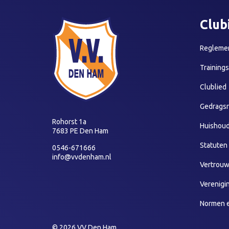
Club
Reglemen
Training
Clublied
Gedragsr
Rohorst 1a
Huishoud
7683 PE Den Ham
Statuten
0546-671666
info@vvdenham.nl
Vertrou
Verenigi
Normen 
© 2026 VV Den Ham