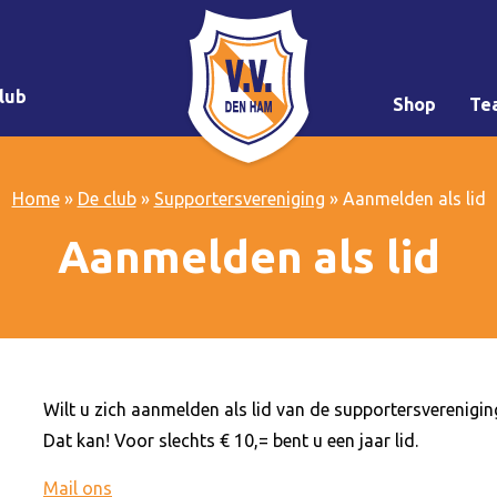
lub
Shop
Te
Home
»
De club
»
Supportersvereniging
»
Aanmelden als lid
Aanmelden als lid
Wilt u zich aanmelden als lid van de supportersverenigi
Dat kan! Voor slechts € 10,= bent u een jaar lid.
Mail ons