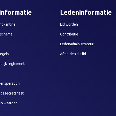
informatie
Ledeninformatie
t kantine
Lid worden
sschema
Contributie
Ledenadministrateur
egels
Afmelden als lid
elijk reglement
wenspersoon
ngssecretariaat
en waarden