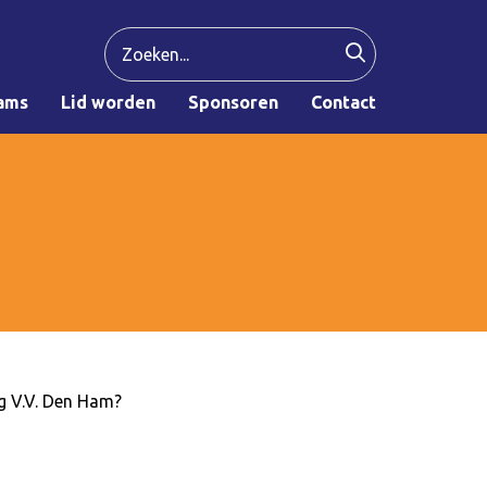
ams
Lid worden
Sponsoren
Contact
ng V.V. Den Ham?